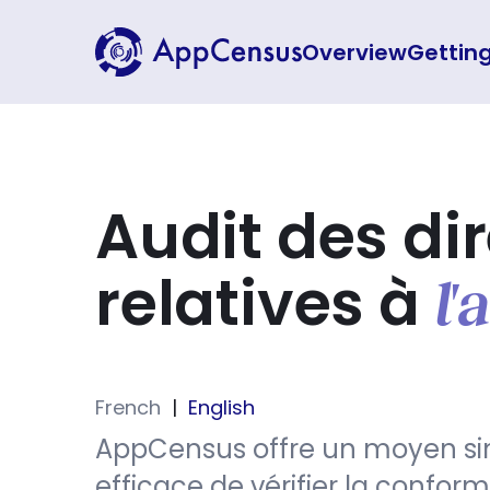
Overview
Gettin
Audit des di
relatives à
l'
French
|
English
AppCensus offre un moyen si
efficace de vérifier la conform