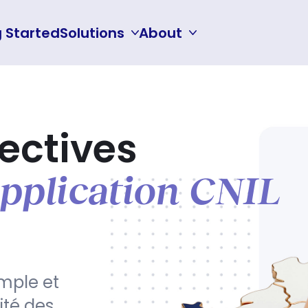
g Started
Solutions
About
Auditing for CNIL
About
Protecting Minors
Subscribe for Updates
rectives
application CNIL
mple et
ité des