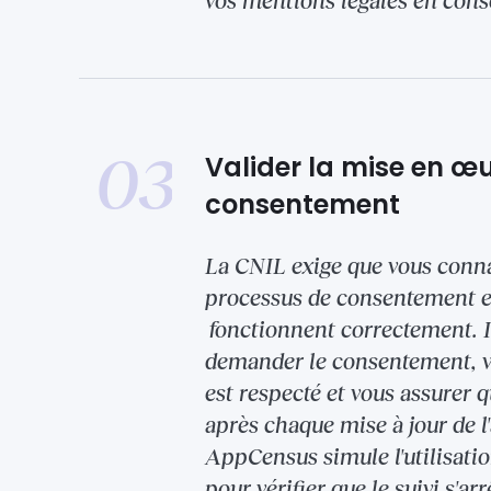
vos mentions légales en con
03
Valider la mise en œ
consentement
La CNIL exige que vous conna
processus de consentement e
fonctionnent correctement. Il
demander le consentement, vo
est respecté et vous assurer q
après chaque mise à jour de l
AppCensus simule l'utilisation
pour vérifier que le suivi s'arrê